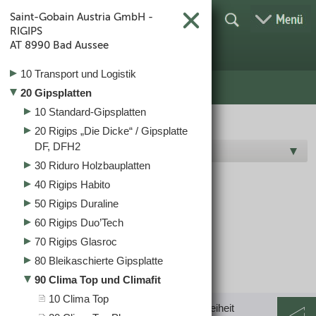
Saint-Gobain Austria GmbH -
RIGIPS
AT
8990 Bad Aussee
10 Transport und Logistik
20 Gipsplatten
10 Standard-Gipsplatten
20 Rigips „Die Dicke“ / Gipsplatte
DF, DFH2
Hersteller O-S
30 Riduro Holzbauplatten
40 Rigips Habito
Clima Top und Climafit
50 Rigips Duraline
60 Rigips Duo’Tech
70 Rigips Glasroc
80 Bleikaschierte Gipsplatte
90 Clima Top und Climafit
10 Clima Top
Impressum
|
Datenschutz
|
AGB
|
Barrierefreiheit