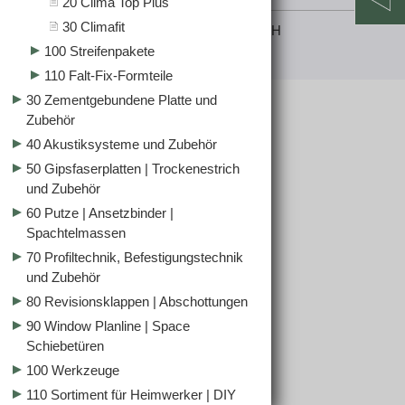
20 Clima Top Plus
30 Climafit
© 2025 Raiffeisen Lagerhaus Salzburg GmbH
100 Streifenpakete
jubacon
110 Falt-Fix-Formteile
30 Zementgebundene Platte und
Zubehör
40 Akustiksysteme und Zubehör
50 Gipsfaserplatten | Trockenestrich
und Zubehör
60 Putze | Ansetzbinder |
Spachtelmassen
70 Profiltechnik, Befestigungstechnik
und Zubehör
80 Revisionsklappen | Abschottungen
90 Window Planline | Space
Schiebetüren
100 Werkzeuge
110 Sortiment für Heimwerker | DIY