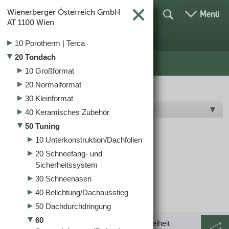
Wienerberger Österreich GmbH
AT
1100 Wien
10 Porotherm | Terca
20 Tondach
10 Großformat
20 Normalformat
30 Kleinformat
Hersteller T-W
40 Keramisches Zubehör
50 Tuning
Sturmsicherung/Befestigung
10 Unterkonstruktion/Dachfolien
20 Schneefang- und
Sicherheitssystem
30 Schneenasen
40 Belichtung/Dachausstieg
50 Dachdurchdringung
60
Impressum
|
Datenschutz
|
AGB
|
Barrierefreiheit