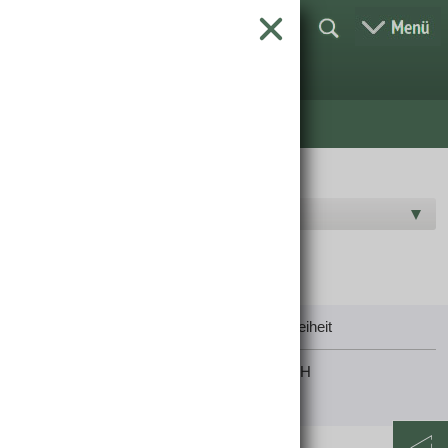
Hersteller D-G
Impressum
|
Datenschutz
|
AGB
|
Barrierefreiheit
© 2025 Raiffeisen Lagerhaus Salzburg GmbH
jubacon