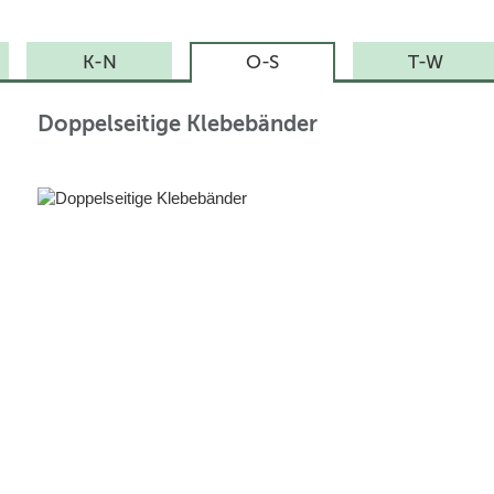
K-N
O-S
T-W
Doppelseitige Klebebänder