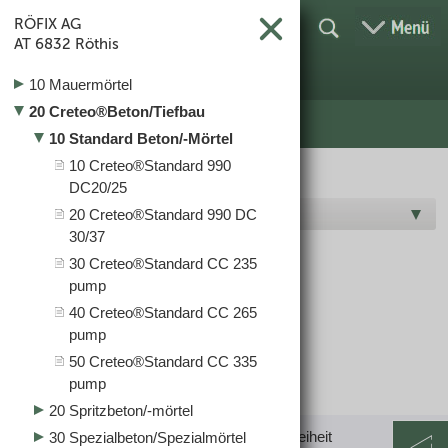
RÖFIX AG
AT
6832 Röthis
10 Mauermörtel
20 Creteo®Beton/Tiefbau
10 Standard Beton/-Mörtel
10 Creteo®Standard 990
DC20/25
Hersteller O-S
20 Creteo®Standard 990 DC
30/37
30 Creteo®Standard CC 235
Standard Beton/-Mörtel
pump
40 Creteo®Standard CC 265
pump
50 Creteo®Standard CC 335
pump
20 Spritzbeton/-mörtel
Impressum
|
Datenschutz
|
AGB
|
Barrierefreiheit
30 Spezialbeton/Spezialmörtel