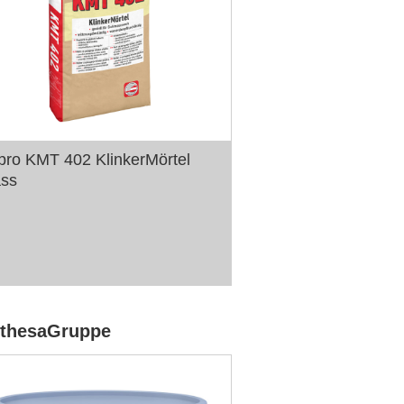
pro KMT 402 KlinkerMörtel
ass
thesaGruppe