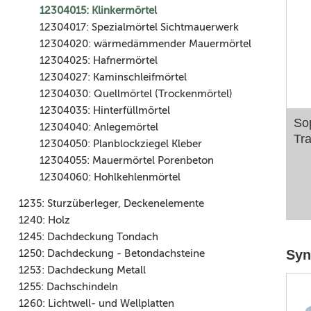
12304015: Klinkermörtel
12304017: Spezialmörtel Sichtmauerwerk
12304020: wärmedämmender Mauermörtel
12304025: Hafnermörtel
12304027: Kaminschleifmörtel
12304030: Quellmörtel (Trockenmörtel)
12304035: Hinterfüllmörtel
So
12304040: Anlegemörtel
Tr
12304050: Planblockziegel Kleber
12304055: Mauermörtel Porenbeton
12304060: Hohlkehlenmörtel
1235: Sturzüberleger, Deckenelemente
1240: Holz
1245: Dachdeckung Tondach
1250: Dachdeckung - Betondachsteine
Syn
1253: Dachdeckung Metall
1255: Dachschindeln
1260: Lichtwell- und Wellplatten