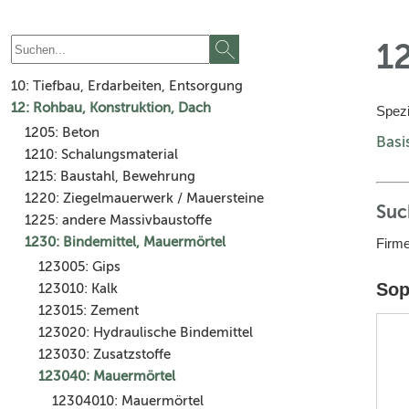
1
10: Tiefbau, Erdarbeiten, Entsorgung
12: Rohbau, Konstruktion, Dach
Spezi
1205: Beton
Basi
1210: Schalungsmaterial
1215: Baustahl, Bewehrung
1220: Ziegelmauerwerk / Mauersteine
Suc
1225: andere Massivbaustoffe
1230: Bindemittel, Mauermörtel
Firme
123005: Gips
Sop
123010: Kalk
123015: Zement
123020: Hydraulische Bindemittel
123030: Zusatzstoffe
123040: Mauermörtel
12304010: Mauermörtel